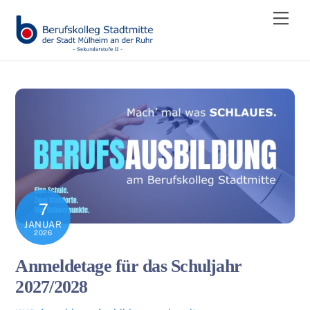
Skip
Men
to
content
7
JANUAR
2026
Anmeldetage für das Schuljahr
2027/2028