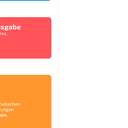
usgabe
res.
hulischen
itungen
sen.