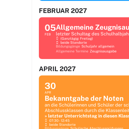
FEBRUAR 2027
05
Allgemeine Zeugnisa
letzter Schultag des Schulhalbjah
FEB
(ganztägig: Freitag)
beide Standorte
Bildungsgänge
Schuljahr allgemein
Allgemeine Termine
Zeugnisausgabe
APRIL 2027
30
APR
Bekanntgabe der Noten
an die Schülerinnen und Schüler der sc
Abschlussklassen durch die Klassenle
» letzter Unterrichtstag in diesen Klas
07:30 - 12:45
beide Standorte
Bildungsgänge
Schulische Abschlussprüfungen