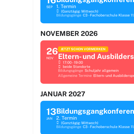
16
1. Termin
SEP
(ganztägig: Mittwoch)
Bildungsgänge
C3 - Fachoberschule Klasse 11
NOVEMBER 2026
26
JETZT SCHON VORMERKEN
Eltern- und Ausbilder
NOV
17:00 - 19:00
beide Standorte
Bildungsgänge
Schuljahr allgemein
Allgemeine Termine
Eltern- und Ausbilders
JANUAR 2027
13
Bildungsgangkonfere
2. Termin
JAN
(ganztägig: Mittwoch)
Bildungsgänge
C3 - Fachoberschule Klasse 11