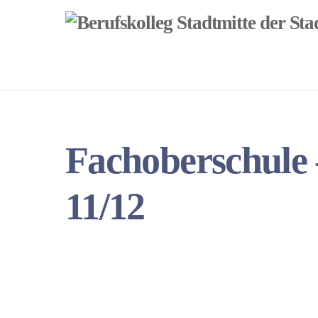
Skip
to
content
Fachoberschule 
11/12