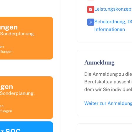
Leistungskonzep
Schulordnung, D
ungen
Informationen
 Sonderplanung.
gen
üfungen
Anmeldung
Die Anmeldung zu die
Berufskolleg ausschl
ngen
dem wir Sie individue
 Sonderplanung.
Weiter zur Anmeldung
en
üfungen
nz SOC