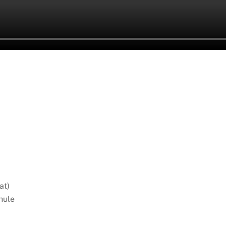
at)
hule