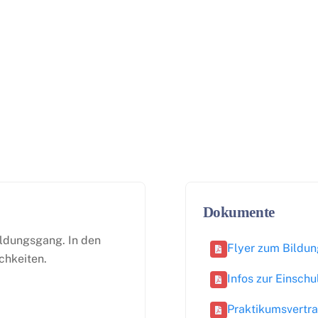
Dokumente
ildungsgang. In den
Flyer zum Bildu
chkeiten.
Infos zur Einsch
Praktikumsvertr