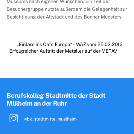
Museums nach eigenen Wünschen. Ein Teil der
Besuchergruppe nutzte außerdem die Gelegenheit zur
Besichtigung der Altstadt und des Bonner Münsters.
„Einlass ins Cafe Europa“ – WAZ vom 25.02.2012
Erfolgreicher Auftritt der Metaller auf der METAV
Back
Berufskolleg Stadtmitte der Stadt
To
Mülheim an der Ruhr
Top
#bk_stadtmitte_muelheim