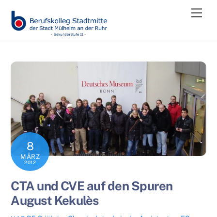
Skip
Men
to
content
8
MÄRZ
2012
CTA und CVE auf den Spuren
August Kekulès