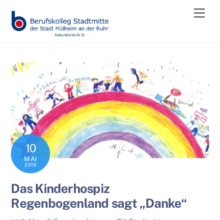
Skip
Men
to
content
10
MAI
2016
Das Kinderhospiz
Regenbogenland sagt „Danke“