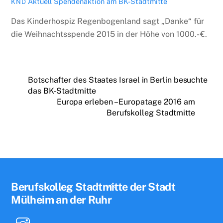
Aktuell
Spendenaktion am BK-Stadtmitte
KND
Das Kinderhospiz Regenbogenland sagt „Danke“ für
die Weihnachtsspende 2015 in der Höhe von 1000.- €.
Botschafter des Staates Israel in Berlin besuchte
das BK-Stadtmitte
Europa erleben – Europatage 2016 am
Berufskolleg Stadtmitte
Back
Berufskolleg Stadtmitte der Stadt
To
Mülheim an der Ruhr
Top