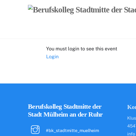
Skip
to
content
You must login to see this event
Login
Berufskolleg Stadtmitte der
Ko
Stadt Mülheim an der Ruhr
Klus
454
#bk_stadtmitte_muelheim
info