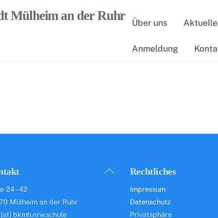
Über uns
Aktuelle
Anmeldung
Konta
Back
ntakt
Rechtliches
To
e 24 - 42
Impressum
Top
70 Mülheim an der Ruhr
Datenschutz
 [at] bkmh.nrw.schule
Privatsphäre