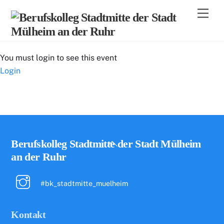
Skip
Men
to
content
You must login to see this event
Login
Back
Berufskolleg Stadtmitte der Stadt Mülheim
To
an der Ruhr
Top
#bk_stadtmitte_muelheim
Kontakt