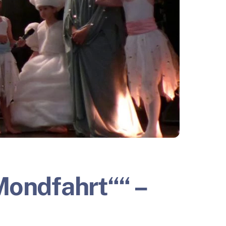
Mondfahrt““ –