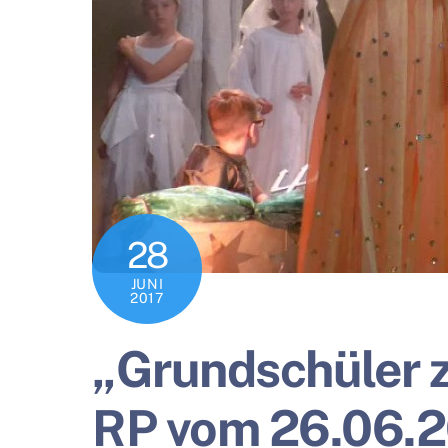
28
JUNI
2017
„Grundschüler 
RP vom 26.06.