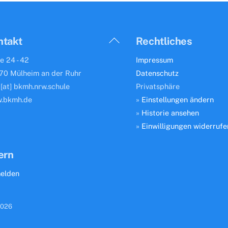
Back
ntakt
Rechtliches
To
e 24 - 42
Impressum
Top
70 Mülheim an der Ruhr
Datenschutz
 [at] bkmh.nrw.schule
Privatsphäre
.bkmh.de
»
Einstellungen ändern
»
Historie ansehen
»
Einwilligungen widerrufe
ern
elden
026