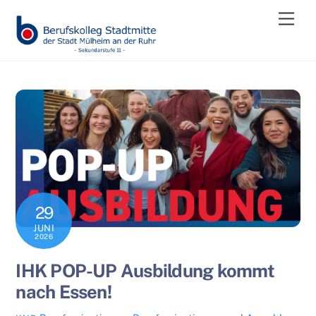
Skip
Men
to
content
29
JUNI
2026
IHK POP-UP Ausbildung kommt
nach Essen!