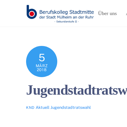
Skip
to
Über uns
content
5
MÄRZ
2018
Jugendstadtratsw
Aktuell
Jugendstadtratswahl
KND