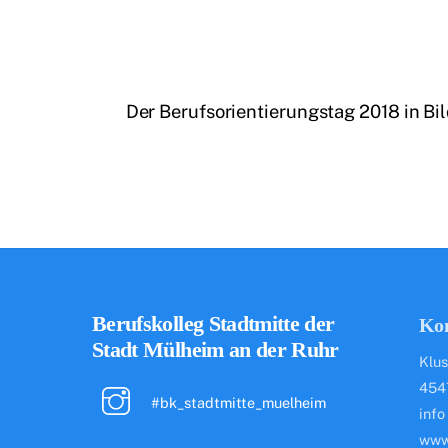
Der Berufsorientierungstag 2018 in Bi
Berufskolleg Stadtmitte der
Ko
Stadt Mülheim an der Ruhr
Klus
454
#bk_stadtmitte_muelheim
info
www