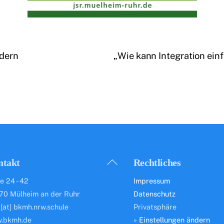
ldern
„Wie kann Integration ein
Back
ntakt
Rechtliches
To
e 24 - 42
Impressum
Top
70 Mülheim an der Ruhr
Datenschutz
 [at] bkmh.nrw.schule
Privatsphäre
.bkmh.de
»
Einstellungen ändern