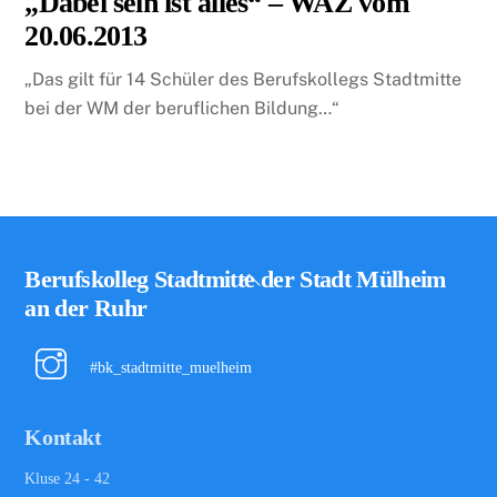
„Dabei sein ist alles“ – WAZ vom
20.06.2013
„Das gilt für 14 Schüler des Berufskollegs Stadtmitte
bei der WM der beruflichen Bildung…“
Back
Berufskolleg Stadtmitte der Stadt Mülheim
To
an der Ruhr
Top
#bk_stadtmitte_muelheim
Kontakt
Kluse 24 - 42