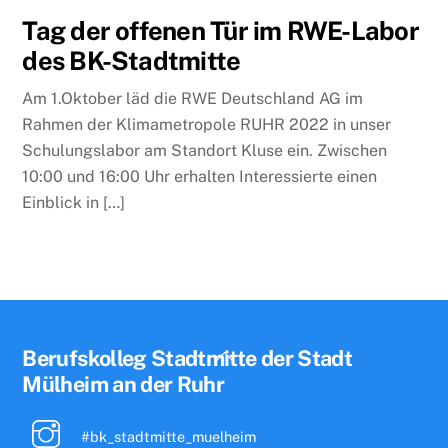
Tag der offenen Tür im RWE-Labor
des BK-Stadtmitte
Am 1.Oktober läd die RWE Deutschland AG im
Rahmen der Klimametropole RUHR 2022 in unser
Schulungslabor am Standort Kluse ein. Zwischen
10:00 und 16:00 Uhr erhalten Interessierte einen
Einblick in […]
Back
Berufskolleg Stadtmitte der Stadt
To
Mülheim an der Ruhr
Top
#bk_stadtmitte_muelheim