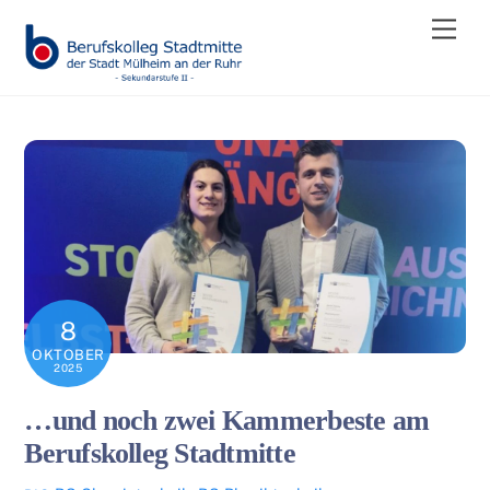
Skip
Men
to
content
8
OKTOBER
2025
…und noch zwei Kammerbeste am
Berufskolleg Stadtmitte