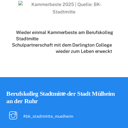
Wieder einmal Kammerbeste am Berufskolleg
Stadtmitte
Schulpartnerschaft mit dem Darlington College
wieder zum Leben erweckt
Back
Berufskolleg Stadtmitte der Stadt Mülheim
To
an der Ruhr
Top
#bk_stadtmitte_muelheim