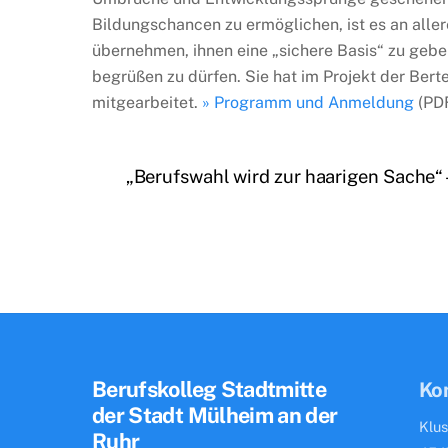
Bildungschancen zu ermöglichen, ist es an alle
übernehmen, ihnen eine „sichere Basis“ zu geben
begrüßen zu dürfen. Sie hat im Projekt der Bert
mitgearbeitet.
» Programm und Anmeldung
(PDF
„Berufswahl wird zur haarigen Sache“
Berufskolleg Stadtmitte
Ko
der Stadt Mülheim an der
Klus
Ruhr