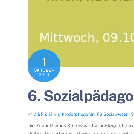
1
OKTOBER
2013
6. Sozialpädag
BF 2-jährig Kinderpfleger:in
,
FS Sozialwesen - 
KND
Die Zukunft eines Kindes wird grundlegend durc
Umbrüche und Entwicklungssprünge geschehen in