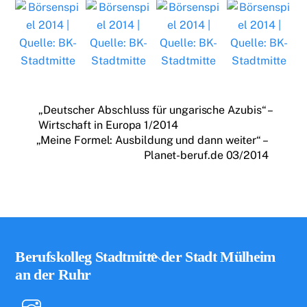
„Deutscher Abschluss für ungarische Azubis“ –
Wirtschaft in Europa 1/2014
„Meine Formel: Ausbildung und dann weiter“ –
Planet-beruf.de 03/2014
Back
Berufskolleg Stadtmitte der Stadt Mülheim
To
an der Ruhr
Top