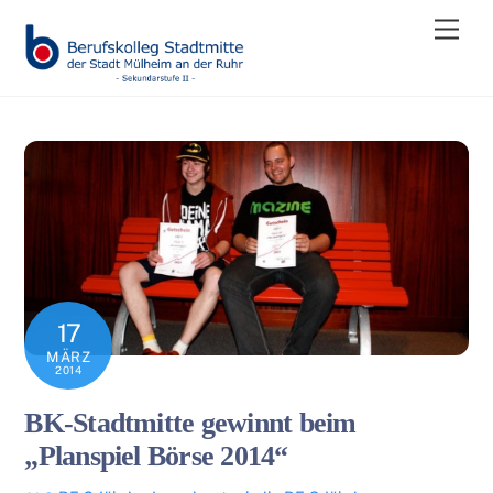
Skip
Men
to
content
17
MÄRZ
2014
BK-Stadtmitte gewinnt beim
„Planspiel Börse 2014“