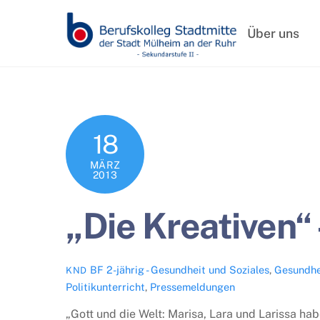
Skip
to
Über uns
content
18
MÄRZ
2013
„Die Kreativen“
BF 2-jährig - Gesundheit und Soziales
,
Gesundhe
KND
Politikunterricht
,
Pressemeldungen
„Gott und die Welt: Marisa, Lara und Larissa h