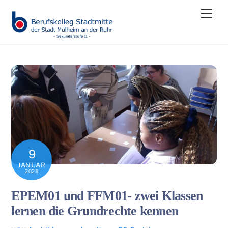
Skip
Men
to
content
9
JANUAR
2025
EPEM01 und FFM01- zwei Klassen
lernen die Grundrechte kennen