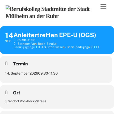
Skip
Men
to
content
14
Anleitertreffen EPE-U (OGS)
09:30 - 11:30
SEP
Standort Von-Bock-Straße
Bildungsgänge
E3 - FS Sozialwesen - Sozialpädagogik (EPE)
Termin
14. September 2026
09:30
-
11:30
Ort
Standort Von-Bock-Straße