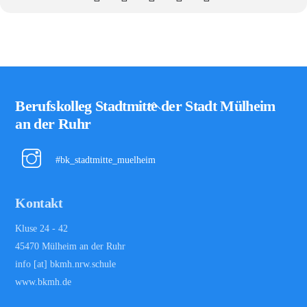
Back
Berufskolleg Stadtmitte der Stadt Mülheim
To
an der Ruhr
Top
#bk_stadtmitte_muelheim
Kontakt
Kluse 24 - 42
45470 Mülheim an der Ruhr
info [at] bkmh.nrw.schule
www.bkmh.de