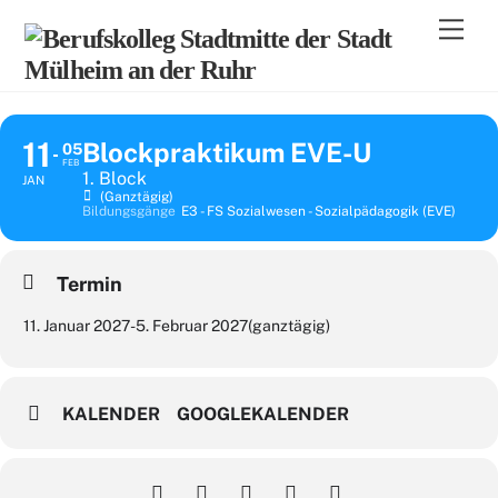
Skip
Men
to
content
11
Blockpraktikum EVE-U
05
FEB
1. Block
JAN
(ganztägig)
Bildungsgänge
E3 - FS Sozialwesen - Sozialpädagogik (EVE)
Termin
11. Januar 2027
-
5. Februar 2027
(ganztägig)
KALENDER
GOOGLEKALENDER