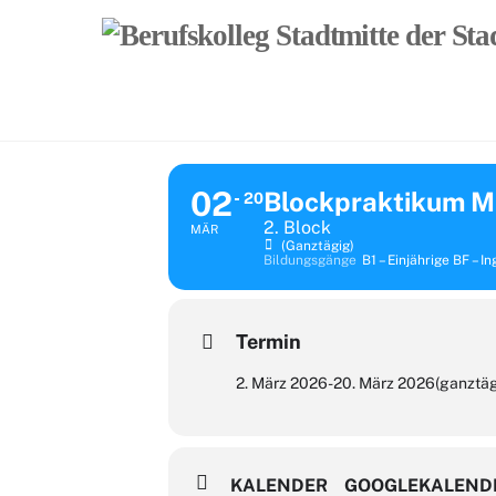
Skip
to
content
02
Blockpraktikum 
20
2. Block
MÄR
(ganztägig)
Bildungsgänge
B1 – Einjährige BF – I
Termin
2. März 2026
-
20. März 2026
(ganztäg
KALENDER
GOOGLEKALEND