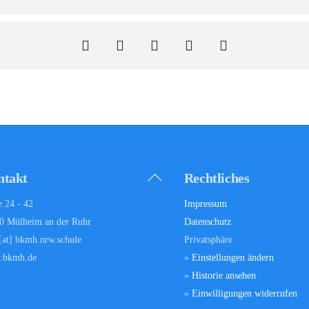
Back
ntakt
Rechtliches
To
e 24 - 42
Impressum
Top
0 Mülheim an der Ruhr
Datenschutz
 [at] bkmh.nrw.schule
Privatsphäre
.bkmh.de
»
Einstellungen ändern
»
Historie ansehen
»
Einwilligungen widerrufen