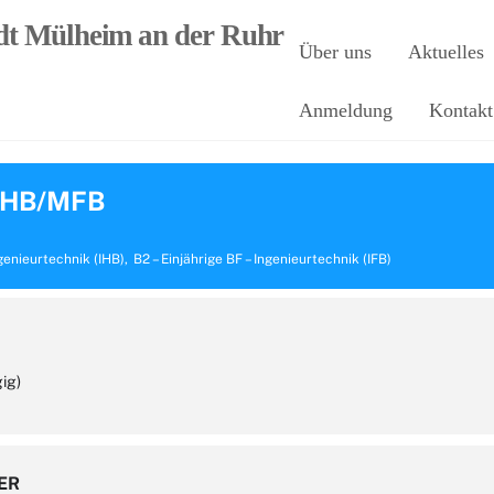
Über uns
Aktuelles
Anmeldung
Kontakt
MHB/MFB
ngenieurtechnik (IHB),
B2 – Einjährige BF – Ingenieurtechnik (IFB)
ig)
ER