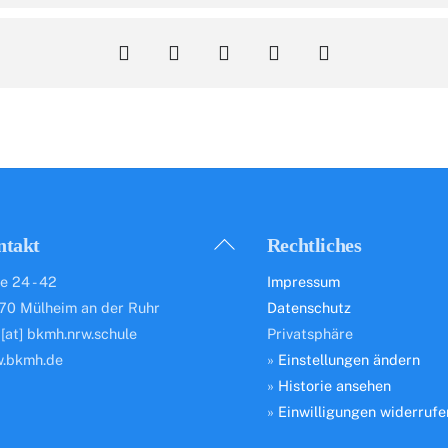
Back
ntakt
Rechtliches
To
e 24 - 42
Impressum
Top
70 Mülheim an der Ruhr
Datenschutz
 [at] bkmh.nrw.schule
Privatsphäre
.bkmh.de
»
Einstellungen ändern
»
Historie ansehen
»
Einwilligungen widerrufe