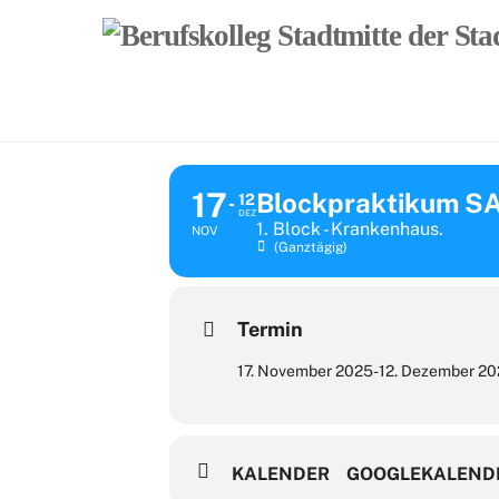
Skip
to
content
17
Blockpraktikum S
12
DEZ
1. Block - Krankenhaus.
NOV
(ganztägig)
Termin
17. November 2025
-
12. Dezember 2
KALENDER
GOOGLEKALEND