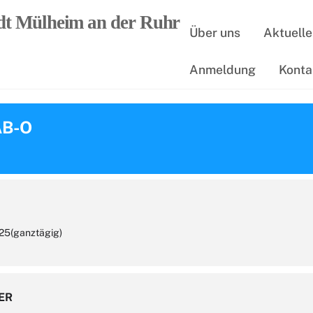
Über uns
Aktuelle
Anmeldung
Konta
AB-O
025
(ganztägig)
ER