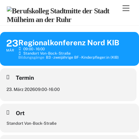
Skip
Men
to
content
23
Regionalkonferenz Nord KIB
09:00 - 16:00
MÄR
Standort Von-Bock-Straße
Bildungsgänge
B3 - zweijährige BF - Kinderpfleger:in (KIB)
Termin
23. März 2026
09:00
-
16:00
Ort
Standort Von-Bock-Straße