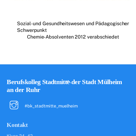
Sozial- und Gesundheitswesen und Pädagogischer
Schwerpunkt
Chemie-Absolventen 2012 verabschiedet
Back
Berufskolleg Stadtmitte der Stadt Mülheim
To
an der Ruhr
Top
#bk_stadtmitte_muelheim
Kontakt
Kluse 24 - 42