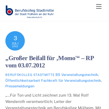
Skip
Men
to
content
3
JULI
2012
„Großer Beifall für ‚Momo'“ – RP
vom 03.07.2012
BS Veranstaltungstechnik
,
BERUFSKOLLEG STADTMITTE
Öffentlichkeitsarbeit
Fachkraft für Veranstaltungstechnik
,
Pressemeldungen
„…Für Ton und Licht zeichnet zum 13. Mal Rolf
Wenderoth verantwortlich; Leiter der
Veranstaltungstechnik am Berufskolleg Mülheim. Mit