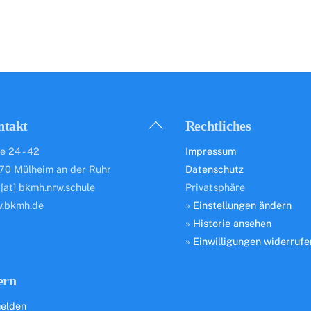
Back
ntakt
Rechtliches
To
e 24 - 42
Impressum
Top
70 Mülheim an der Ruhr
Datenschutz
 [at] bkmh.nrw.schule
Privatsphäre
.bkmh.de
»
Einstellungen ändern
»
Historie ansehen
»
Einwilligungen widerrufe
ern
elden