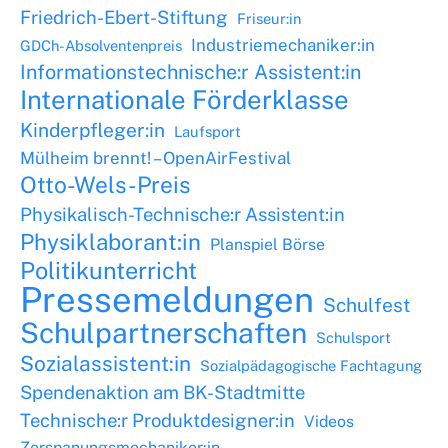
Friedrich-Ebert-Stiftung
Friseur:in
Industriemechaniker:in
GDCh-Absolventenpreis
Informationstechnische:r Assistent:in
Internationale Förderklasse
Kinderpfleger:in
Laufsport
Mülheim brennt! – OpenAirFestival
Otto-Wels-Preis
Physikalisch-Technische:r Assistent:in
Physiklaborant:in
Planspiel Börse
Politikunterricht
Pressemeldungen
Schulfest
Schulpartnerschaften
Schulsport
Sozialassistent:in
Sozialpädagogische Fachtagung
Spendenaktion am BK-Stadtmitte
Technische:r Produktdesigner:in
Videos
Zerspanungsmechaniker:in