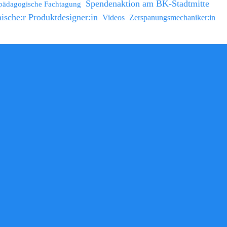
Spendenaktion am BK-Stadtmitte
lpädagogische Fachtagung
ische:r Produktdesigner:in
Videos
Zerspanungsmechaniker:in