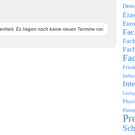
Deme
Era
Euro
nheit. Es liegen noch keine neuen Termine vor.
Fac
Fach
Fach
Fac
Fried
Indus
Int
Laufsp
Physi
Plansp
Pr
Sch