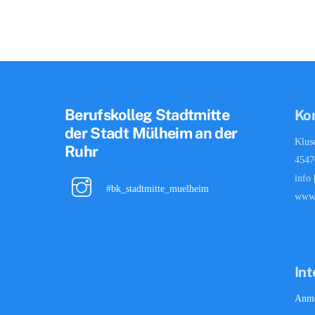
Berufskolleg Stadtmitte
Ko
der Stadt Mülheim an der
Klus
Ruhr
4547
info
#bk_stadtmitte_muelheim
www
Int
Anme