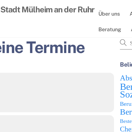
Über uns
Beratung
ine Termine
Beli
Abs
Be
Soz
Beru
Ber
Best
Chem