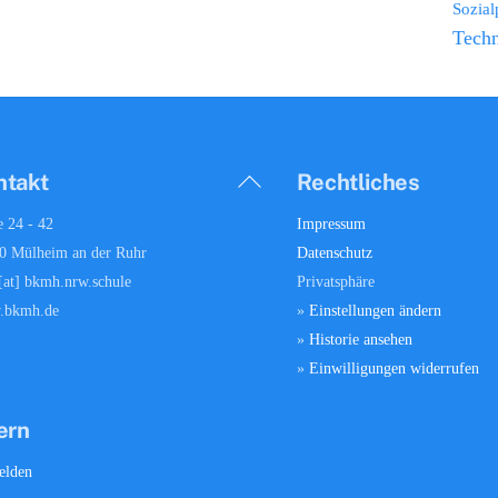
Sozia
Techn
Back
ntakt
Rechtliches
To
e 24 - 42
Impressum
Top
0 Mülheim an der Ruhr
Datenschutz
 [at] bkmh.nrw.schule
Privatsphäre
.bkmh.de
»
Einstellungen ändern
»
Historie ansehen
»
Einwilligungen widerrufen
ern
lden