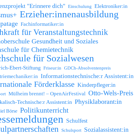
nzprojekt "Erinnere dich"
Elektroniker:in
Einschulung
Erzieher:innenausbildung
smus+
patage
Fachinformatiker:in
hkraft für Veranstaltungstechnik
oberschule Gesundheit und Soziales
schule für Chemietechnik
hschule für Sozialwesen
rich-Ebert-Stiftung
Friseur:in
GDCh-Absolventenpreis
Informationstechnische:r Assistent:in
triemechaniker:in
ernationale Förderklasse
Kinderpfleger:in
Otto-Wels-Preis
Mülheim brennt! – OpenAirFestival
ort
Physiklaborant:in
kalisch-Technische:r Assistent:in
Politikunterricht
iel Börse
essemeldungen
Schulfest
ulpartnerschaften
Sozialassistent:in
Schulsport