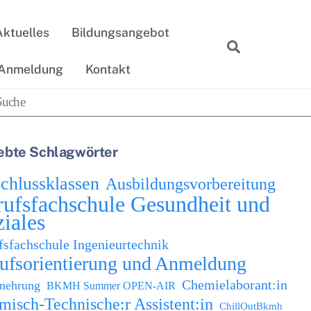
Aktuelles
Bildungsangebot
Suche
Anmeldung
Kontakt
ebte Schlagwörter
chlussklassen
Ausbildungsvorbereitung
rufsfachschule Gesundheit und
iales
fsfachschule Ingenieurtechnik
ufsorientierung und Anmeldung
Chemielaborant:in
enehrung
BKMH Summer OPEN-AIR
isch-Technische:r Assistent:in
ChillOutBkmh