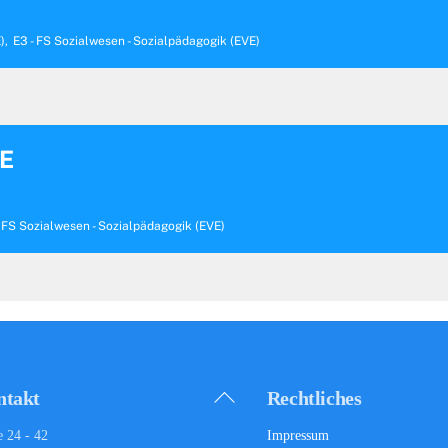
),
E3 - FS Sozialwesen - Sozialpädagogik (EVE)
PE
- FS Sozialwesen - Sozialpädagogik (EVE)
Back
ntakt
Rechtliches
To
e 24 - 42
Impressum
Top