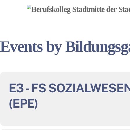
Skip
to
content
Events by Bildungs
E3 - FS SOZIALWESE
(EPE)