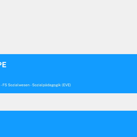
PE
 - FS Sozialwesen - Sozialpädagogik (EVE)