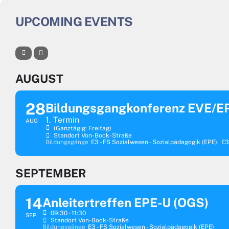
UPCOMING EVENTS
AUGUST
28
Bildungsgangkonferenz EVE/E
1. Termin
AUG
(ganztägig: Freitag)
Standort Von-Bock-Straße
Bildungsgänge
E3 - FS Sozialwesen - Sozialpädagogik (EPE),
E3
SEPTEMBER
14
Anleitertreffen EPE-U (OGS)
09:30 - 11:30
SEP
Standort Von-Bock-Straße
Bildungsgänge
E3 - FS Sozialwesen - Sozialpädagogik (EPE)