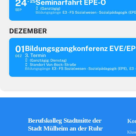
24
Seminarfahrt EPE-O
25
(ganztägig)
SEP
Bildungsgänge
E3 - FS Sozialwesen - Sozialpädagogik (EPE
DEZEMBER
01
Bildungsgangkonferenz EVE/E
3. Termin
DEZ
(ganztägig: Dienstag)
Standort Von-Bock-Straße
Bildungsgänge
E3 - FS Sozialwesen - Sozialpädagogik (EPE),
E3 
Berufskolleg Stadtmitte der
Ko
Stadt Mülheim an der Ruhr
Klus