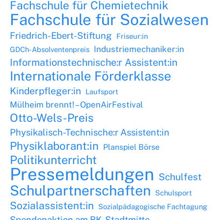
Fachschule für Chemietechnik
Fachschule für Sozialwesen
Friedrich-Ebert-Stiftung
Friseur:in
Industriemechaniker:in
GDCh-Absolventenpreis
Informationstechnische:r Assistent:in
Internationale Förderklasse
Kinderpfleger:in
Laufsport
Mülheim brennt! – OpenAirFestival
Otto-Wels-Preis
Physikalisch-Technische:r Assistent:in
Physiklaborant:in
Planspiel Börse
Politikunterricht
Pressemeldungen
Schulfest
Schulpartnerschaften
Schulsport
Sozialassistent:in
Sozialpädagogische Fachtagung
Spendenaktion am BK-Stadtmitte