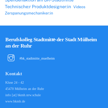
Technische:r Produktdesigner:in
Videos
Zerspanungsmechaniker:in
Back
Berufskolleg Stadtmitte der Stadt Mülheim
To
an der Ruhr
Top
#bk_stadtmitte_muelheim
Kontakt
Kluse 24 - 42
45470 Mülheim an der Ruhr
info [at] bkmh.nrw.schule
www.bkmh.de