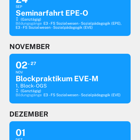
SEP
Seminarfahrt EPE-O
(ganztägig)
Bildungsgänge
E3 - FS Sozialwesen - Sozialpädagogik (EPE),
E3 - FS Sozialwesen - Sozialpädagogik (EVE)
NOVEMBER
02
27
NOV
Blockpraktikum EVE-M
1. Block- OGS
(ganztägig)
Bildungsgänge
E3 - FS Sozialwesen - Sozialpädagogik (EVE)
DEZEMBER
01
DEZ