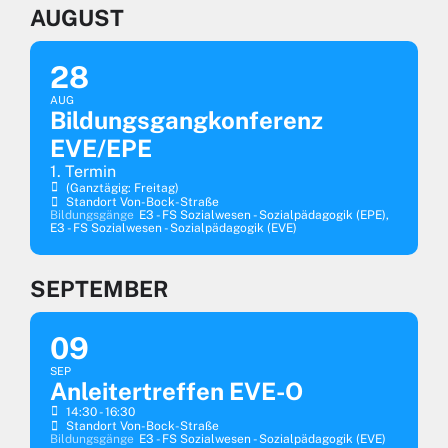
AUGUST
28
AUG
Bildungsgangkonferenz
EVE/EPE
1. Termin
(ganztägig: Freitag)
Standort Von-Bock-Straße
Bildungsgänge
E3 - FS Sozialwesen - Sozialpädagogik (EPE),
E3 - FS Sozialwesen - Sozialpädagogik (EVE)
SEPTEMBER
09
SEP
Anleitertreffen EVE-O
14:30 - 16:30
Standort Von-Bock-Straße
Bildungsgänge
E3 - FS Sozialwesen - Sozialpädagogik (EVE)