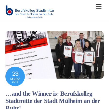
Skip
Men
to
content
23
MÄRZ
2013
…and the Winner is: Berufskolleg
Stadtmitte der Stadt Mülheim an der
Ruhr!