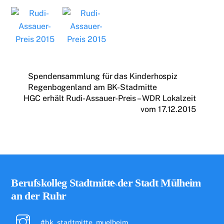
Spendensammlung für das Kinderhospiz
Regenbogenland am BK-Stadmitte
HGC erhält Rudi-Assauer-Preis – WDR Lokalzeit
vom 17.12.2015
Back
Berufskolleg Stadtmitte der Stadt Mülheim
To
an der Ruhr
Top
#bk_stadtmitte_muelheim